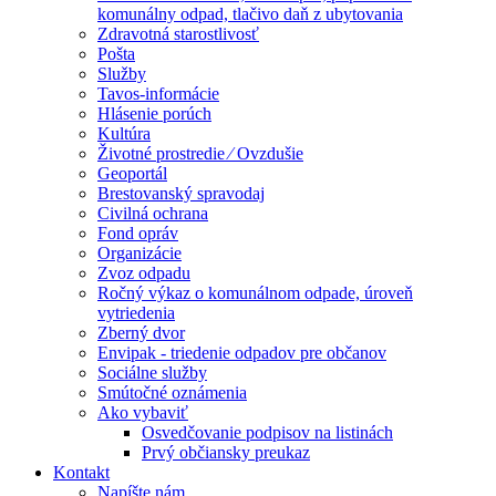
komunálny odpad, tlačivo daň z ubytovania
Zdravotná starostlivosť
Pošta
Služby
Tavos-informácie
Hlásenie porúch
Kultúra
Životné prostredie ⁄ Ovzdušie
Geoportál
Brestovanský spravodaj
Civilná ochrana
Fond opráv
Organizácie
Zvoz odpadu
Ročný výkaz o komunálnom odpade, úroveň
vytriedenia
Zberný dvor
Envipak - triedenie odpadov pre občanov
Sociálne služby
Smútočné oznámenia
Ako vybaviť
Osvedčovanie podpisov na listinách
Prvý občiansky preukaz
Kontakt
Napíšte nám