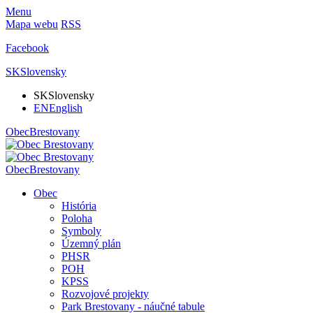
Menu
Mapa webu
RSS
Facebook
SK
Slovensky
SK
Slovensky
EN
English
Obec
Brestovany
Obec
Brestovany
Obec
História
Poloha
Symboly
Územný plán
PHSR
POH
KPSS
Rozvojové projekty
Park Brestovany - náučné tabule