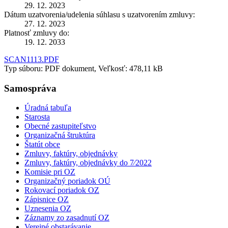
29. 12. 2023
Dátum uzatvorenia/udelenia súhlasu s uzatvorením zmluvy:
27. 12. 2023
Platnosť zmluvy do:
19. 12. 2033
SCAN1113.PDF
Typ súboru: PDF dokument, Veľkosť: 478,11 kB
Samospráva
Úradná tabuľa
Starosta
Obecné zastupiteľstvo
Organizačná štruktúra
Štatút obce
Zmluvy, faktúry, objednávky
Zmluvy, faktúry, objednávky do 7⁄2022
Komisie pri OZ
Organizačný poriadok OÚ
Rokovací poriadok OZ
Zápisnice OZ
Uznesenia OZ
Záznamy zo zasadnutí OZ
Verejné obstarávanie