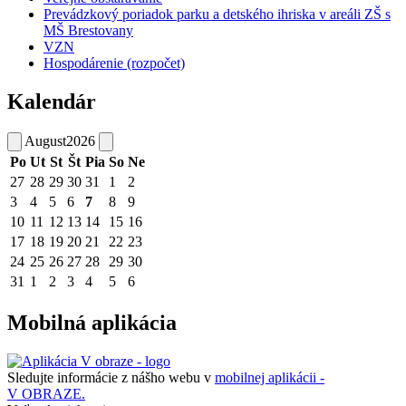
Prevádzkový poriadok parku a detského ihriska v areáli ZŠ s
MŠ Brestovany
VZN
Hospodárenie (rozpočet)
Kalendár
August
2026
Po
Ut
St
Št
Pia
So
Ne
27
28
29
30
31
1
2
3
4
5
6
7
8
9
10
11
12
13
14
15
16
17
18
19
20
21
22
23
24
25
26
27
28
29
30
31
1
2
3
4
5
6
Mobilná aplikácia
Sledujte informácie z nášho webu v
mobilnej aplikácii -
V OBRAZE.