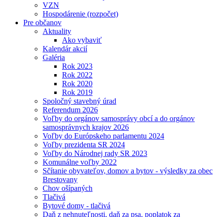
VZN
Hospodárenie (rozpočet)
Pre občanov
Aktuality
Ako vybaviť
Kalendár akcií
Galéria
Rok 2023
Rok 2022
Rok 2020
Rok 2019
Spoločný stavebný úrad
Referendum 2026
Voľby do orgánov samosprávy obcí a do orgánov
samosprávnych krajov 2026
Voľby do Európskeho parlamentu 2024
Voľby prezidenta SR 2024
Voľby do Národnej rady SR 2023
Komunálne voľby 2022
Sčítanie obyvateľov, domov a bytov - výsledky za obec
Brestovany
Chov ošípaných
Tlačivá
Bytové domy - tlačivá
Daň z nehnuteľnosti, daň za psa, poplatok za