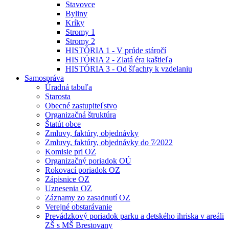
Stavovce
Byliny
Kríky
Stromy 1
Stromy 2
HISTÓRIA 1 - V prúde stáročí
HISTÓRIA 2 - Zlatá éra kaštieľa
HISTÓRIA 3 - Od šľachty k vzdelaniu
Samospráva
Úradná tabuľa
Starosta
Obecné zastupiteľstvo
Organizačná štruktúra
Štatút obce
Zmluvy, faktúry, objednávky
Zmluvy, faktúry, objednávky do 7⁄2022
Komisie pri OZ
Organizačný poriadok OÚ
Rokovací poriadok OZ
Zápisnice OZ
Uznesenia OZ
Záznamy zo zasadnutí OZ
Verejné obstarávanie
Prevádzkový poriadok parku a detského ihriska v areáli
ZŠ s MŠ Brestovany