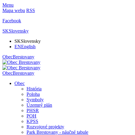
Menu
Mapa webu
RSS
Facebook
SK
Slovensky
SK
Slovensky
EN
English
Obec
Brestovany
Obec
Brestovany
Obec
História
Poloha
Symboly
Územný plán
PHSR
POH
KPSS
Rozvojové projekty
Park Brestovany - náučné tabule