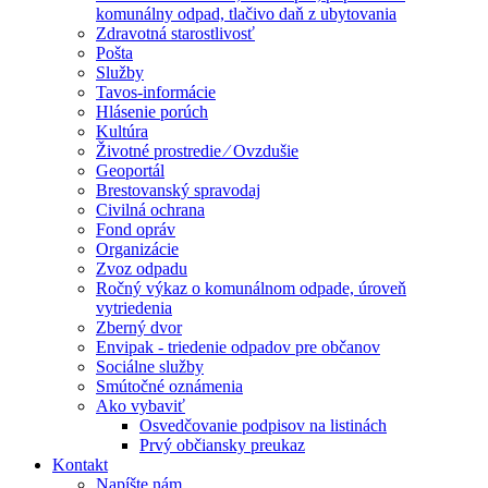
komunálny odpad, tlačivo daň z ubytovania
Zdravotná starostlivosť
Pošta
Služby
Tavos-informácie
Hlásenie porúch
Kultúra
Životné prostredie ⁄ Ovzdušie
Geoportál
Brestovanský spravodaj
Civilná ochrana
Fond opráv
Organizácie
Zvoz odpadu
Ročný výkaz o komunálnom odpade, úroveň
vytriedenia
Zberný dvor
Envipak - triedenie odpadov pre občanov
Sociálne služby
Smútočné oznámenia
Ako vybaviť
Osvedčovanie podpisov na listinách
Prvý občiansky preukaz
Kontakt
Napíšte nám