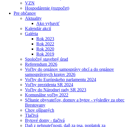
VZN
Hospodárenie (rozpočet)
Pre občanov
Aktuality
Ako vybaviť
Kalendár akcií
Galéria
Rok 2023
Rok 2022
Rok 2020
Rok 2019
Spoločný stavebný úrad
Referendum 2026
Voľby do orgánov samosprávy obcí a do orgánov
samosprávnych krajov 2026
Voľby do Európskeho parlamentu 2024
Voľby prezidenta SR 2024
Voľby do Národnej rady SR 2023
Komunálne voľby 2022
Sčítanie obyvateľov, domov a bytov - výsledky za obec
Brestovany
Chov ošípaných
Tlačivá
Bytové domy - tlačivá
Daň z nehnuteľnosti, daň za psa, poplatok za