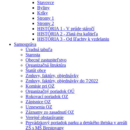
Stavovce
Byliny
Kríky
Stromy 1
Stromy 2
HISTÓRIA 1 - V prúde stáročí
HISTÓRIA 2 - Zlatá éra kaštieľa
HISTÓRIA 3 - Od šľachty k vzdelaniu
Samospráva
Úradná tabuľa
Starosta
Obecné zastupiteľstvo
Organizačná štruktúra
Štatút obce
Zmluvy, faktúry, objednávky
Zmluvy, faktúry, objednávky do 7⁄2022
Komisie pri OZ
Organizačný poriadok OÚ
Rokovací poriadok OZ
Zápisnice OZ
Uznesenia OZ
Záznamy zo zasadnutí OZ
Verejné obstarávanie
Prevádzkový poriadok parku a detského ihriska v areáli
ZŠ s MŠ Brestovany