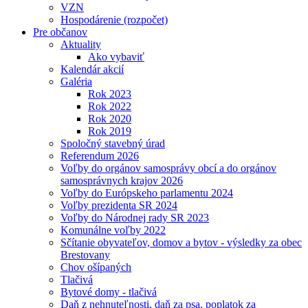
VZN
Hospodárenie (rozpočet)
Pre občanov
Aktuality
Ako vybaviť
Kalendár akcií
Galéria
Rok 2023
Rok 2022
Rok 2020
Rok 2019
Spoločný stavebný úrad
Referendum 2026
Voľby do orgánov samosprávy obcí a do orgánov
samosprávnych krajov 2026
Voľby do Európskeho parlamentu 2024
Voľby prezidenta SR 2024
Voľby do Národnej rady SR 2023
Komunálne voľby 2022
Sčítanie obyvateľov, domov a bytov - výsledky za obec
Brestovany
Chov ošípaných
Tlačivá
Bytové domy - tlačivá
Daň z nehnuteľnosti, daň za psa, poplatok za