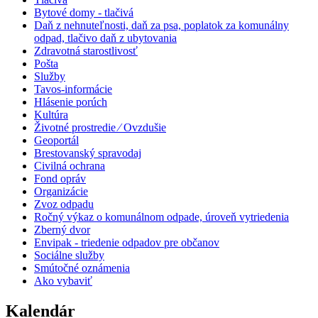
Bytové domy - tlačivá
Daň z nehnuteľnosti, daň za psa, poplatok za komunálny
odpad, tlačivo daň z ubytovania
Zdravotná starostlivosť
Pošta
Služby
Tavos-informácie
Hlásenie porúch
Kultúra
Životné prostredie ⁄ Ovzdušie
Geoportál
Brestovanský spravodaj
Civilná ochrana
Fond opráv
Organizácie
Zvoz odpadu
Ročný výkaz o komunálnom odpade, úroveň vytriedenia
Zberný dvor
Envipak - triedenie odpadov pre občanov
Sociálne služby
Smútočné oznámenia
Ako vybaviť
Kalendár