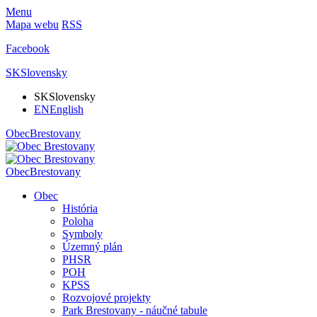
Menu
Mapa webu
RSS
Facebook
SK
Slovensky
SK
Slovensky
EN
English
Obec
Brestovany
Obec
Brestovany
Obec
História
Poloha
Symboly
Územný plán
PHSR
POH
KPSS
Rozvojové projekty
Park Brestovany - náučné tabule