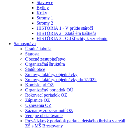
Stavovce
Byliny
Kríky
Stromy 1
Stromy 2
HISTÓRIA 1 - V prúde stáročí
HISTÓRIA 2 - Zlatá éra kaštieľa
HISTÓRIA 3 - Od šľachty k vzdelaniu
Samospráva
Úradná tabuľa
Starosta
Obecné zastupiteľstvo
Organizačná štruktúra
Štatút obce
Zmluvy, faktúry, objednávky
Zmluvy, faktúry, objednávky do 7⁄2022
Komisie pri OZ
Organizačný poriadok OÚ
Rokovací poriadok OZ
Zápisnice OZ
Uznesenia OZ
Záznamy zo zasadnutí OZ
Verejné obstarávanie
Prevádzkový poriadok parku a detského ihriska v areáli
ZŠ s MŠ Brestovany