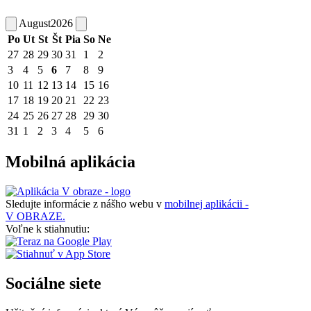
August
2026
Po
Ut
St
Št
Pia
So
Ne
27
28
29
30
31
1
2
3
4
5
6
7
8
9
10
11
12
13
14
15
16
17
18
19
20
21
22
23
24
25
26
27
28
29
30
31
1
2
3
4
5
6
Mobilná aplikácia
Sledujte informácie z nášho webu v
mobilnej aplikácii -
V OBRAZE.
Voľne k stiahnutiu:
Sociálne siete