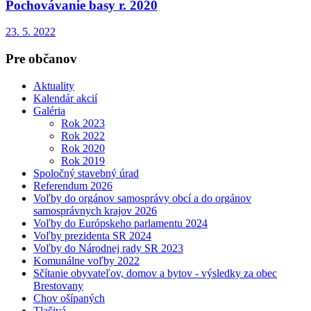
Pochovávanie basy r. 2020
23. 5. 2022
Pre občanov
Aktuality
Kalendár akcií
Galéria
Rok 2023
Rok 2022
Rok 2020
Rok 2019
Spoločný stavebný úrad
Referendum 2026
Voľby do orgánov samosprávy obcí a do orgánov
samosprávnych krajov 2026
Voľby do Európskeho parlamentu 2024
Voľby prezidenta SR 2024
Voľby do Národnej rady SR 2023
Komunálne voľby 2022
Sčítanie obyvateľov, domov a bytov - výsledky za obec
Brestovany
Chov ošípaných
Tlačivá