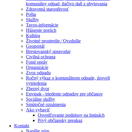
komunálny odpad, tlačivo daň z ubytovania
Zdravotná starostlivosť
Pošta
Služby
Tavos-informácie
Hlásenie porúch
Kultúra
Životné prostredie ⁄ Ovzdušie
Geoportál
Brestovanský spravodaj
Civilná ochrana
Fond opráv
Organizácie
Zvoz odpadu
Ročný výkaz o komunálnom odpade, úroveň
vytriedenia
Zberný dvor
Envipak - triedenie odpadov pre občanov
Sociálne služby
Smútočné oznámenia
Ako vybaviť
Osvedčovanie podpisov na listinách
Prvý občiansky preukaz
Kontakt
Napíšte nám