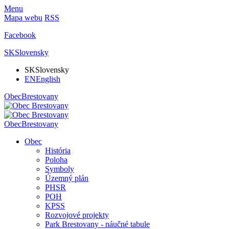
Menu
Mapa webu
RSS
Facebook
SK
Slovensky
SK
Slovensky
EN
English
Obec
Brestovany
Obec
Brestovany
Obec
História
Poloha
Symboly
Územný plán
PHSR
POH
KPSS
Rozvojové projekty
Park Brestovany - náučné tabule