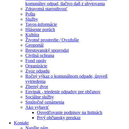
komunálny odpad, tlačivo daň z ubytovania
Zdravotná starostlivosť
Pošta
Služby
Tavos-informácie
Hlásenie porúch
Kultúra
Životné prostredie ⁄ Ovzdušie
Geoportál
Brestovanský spravodaj
Civilná ochrana
Fond opráv
Organizácie
Zvoz odpadu
Ročný výkaz o komunálnom odpade, úroveň
vytriedenia
Zberný dvor
Envipak - triedenie odpadov pre občanov
Sociálne služby
Smútočné oznámenia
Ako vybaviť
Osvedčovanie podpisov na listinách
Prvý občiansky preukaz
Kontakt
Napíšte nám