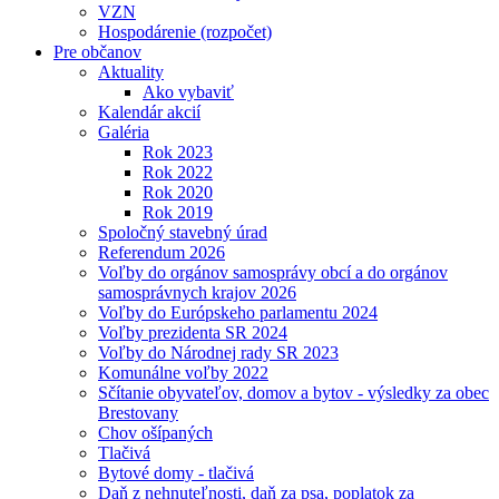
VZN
Hospodárenie (rozpočet)
Pre občanov
Aktuality
Ako vybaviť
Kalendár akcií
Galéria
Rok 2023
Rok 2022
Rok 2020
Rok 2019
Spoločný stavebný úrad
Referendum 2026
Voľby do orgánov samosprávy obcí a do orgánov
samosprávnych krajov 2026
Voľby do Európskeho parlamentu 2024
Voľby prezidenta SR 2024
Voľby do Národnej rady SR 2023
Komunálne voľby 2022
Sčítanie obyvateľov, domov a bytov - výsledky za obec
Brestovany
Chov ošípaných
Tlačivá
Bytové domy - tlačivá
Daň z nehnuteľnosti, daň za psa, poplatok za