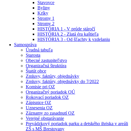
Stavovce
Byliny
Kríky
Stromy 1
Stromy 2
HISTÓRIA 1 - V prúde stáročí
HISTÓRIA 2 - Zlatá éra kaštieľa
HISTÓRIA 3 - Od šľachty k vzdelaniu
Samospráva
Úradná tabuľa
Starosta
Obecné zastupiteľstvo
Organizačná štruktúra
Štatút obce
Zmluvy, faktúry, objednávky
Zmluvy, faktúry, objednávky do 7⁄2022
Komisie pri OZ
Organizačný poriadok OÚ
Rokovací poriadok OZ
Zápisnice OZ
Uznesenia OZ
Záznamy zo zasadnutí OZ
Verejné obstarávanie
Prevádzkový poriadok parku a detského ihriska v areáli
ZŠ s MŠ Brestovany