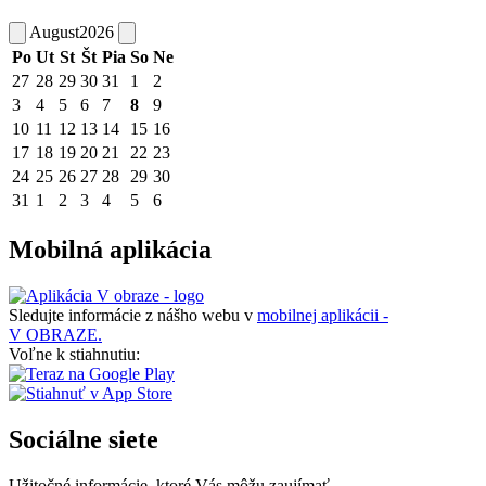
August
2026
Po
Ut
St
Št
Pia
So
Ne
27
28
29
30
31
1
2
3
4
5
6
7
8
9
10
11
12
13
14
15
16
17
18
19
20
21
22
23
24
25
26
27
28
29
30
31
1
2
3
4
5
6
Mobilná aplikácia
Sledujte informácie z nášho webu v
mobilnej aplikácii -
V OBRAZE.
Voľne k stiahnutiu:
Sociálne siete
Užitočné informácie, ktoré Vás môžu zaujímať.