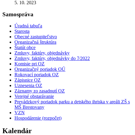
5. 10. 2023
Samospráva
Úradná tabuľa
Starosta
Obecné zastupiteľstvo
Organizačná štruktúra
Štatút obce
Zmluvy, faktúry, objednávky
Zmluvy, faktúry, objednávky do 7⁄2022
Komisie pri OZ
Organizačný poriadok OÚ
Rokovací poriadok OZ
Zápisnice OZ
Uznesenia OZ
Záznamy zo zasadnutí OZ
Verejné obstarávanie
Prevádzkový poriadok parku a detského ihriska v areáli ZŠ s
MŠ Brestovany
VZN
Hospodárenie (rozpočet)
Kalendár