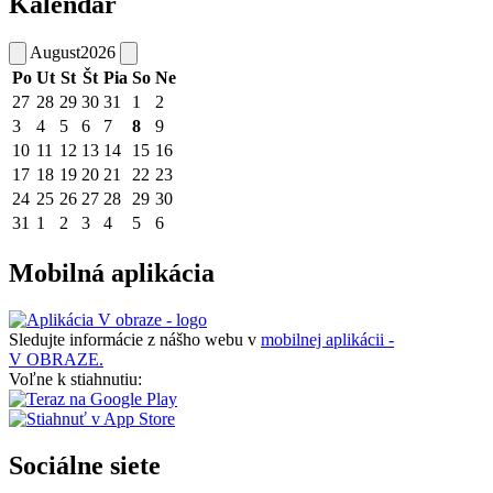
Kalendár
August
2026
Po
Ut
St
Št
Pia
So
Ne
27
28
29
30
31
1
2
3
4
5
6
7
8
9
10
11
12
13
14
15
16
17
18
19
20
21
22
23
24
25
26
27
28
29
30
31
1
2
3
4
5
6
Mobilná aplikácia
Sledujte informácie z nášho webu v
mobilnej aplikácii -
V OBRAZE.
Voľne k stiahnutiu:
Sociálne siete