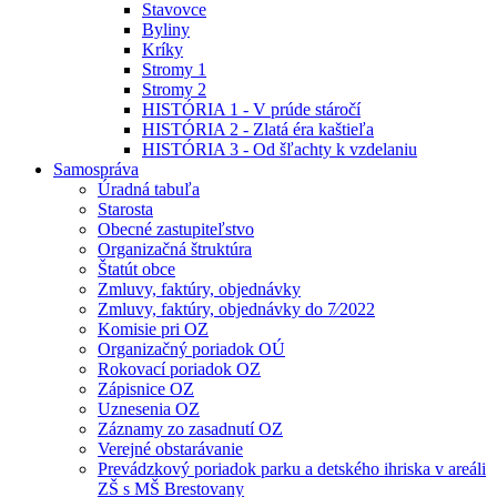
Stavovce
Byliny
Kríky
Stromy 1
Stromy 2
HISTÓRIA 1 - V prúde stáročí
HISTÓRIA 2 - Zlatá éra kaštieľa
HISTÓRIA 3 - Od šľachty k vzdelaniu
Samospráva
Úradná tabuľa
Starosta
Obecné zastupiteľstvo
Organizačná štruktúra
Štatút obce
Zmluvy, faktúry, objednávky
Zmluvy, faktúry, objednávky do 7⁄2022
Komisie pri OZ
Organizačný poriadok OÚ
Rokovací poriadok OZ
Zápisnice OZ
Uznesenia OZ
Záznamy zo zasadnutí OZ
Verejné obstarávanie
Prevádzkový poriadok parku a detského ihriska v areáli
ZŠ s MŠ Brestovany