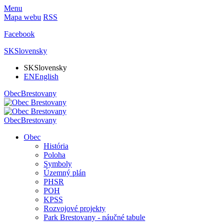
Menu
Mapa webu
RSS
Facebook
SK
Slovensky
SK
Slovensky
EN
English
Obec
Brestovany
Obec
Brestovany
Obec
História
Poloha
Symboly
Územný plán
PHSR
POH
KPSS
Rozvojové projekty
Park Brestovany - náučné tabule