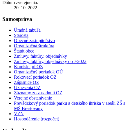
Dátum zverejnenia:
20. 10. 2022
Samospráva
Úradná tabuľa
Starosta
Obecné zastupiteľstvo
Organizačná štruktúra
Štatút obce
Zmluvy, faktúry, objednávky
Zmluvy, faktúry, objednávky do 7⁄2022
Komisie pri OZ
Organizačný poriadok OÚ
Rokovací poriadok OZ
Zápisnice OZ
Uznesenia OZ
Záznamy zo zasadnutí OZ
Verejné obstarávanie
Prevádzkový poriadok parku a detského ihriska v areáli ZŠ s
MŠ Brestovany
VZN
Hospodárenie (rozpočet)