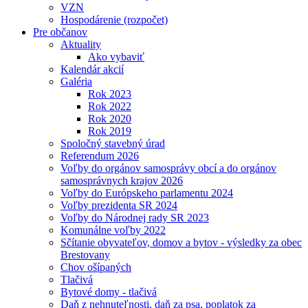
VZN
Hospodárenie (rozpočet)
Pre občanov
Aktuality
Ako vybaviť
Kalendár akcií
Galéria
Rok 2023
Rok 2022
Rok 2020
Rok 2019
Spoločný stavebný úrad
Referendum 2026
Voľby do orgánov samosprávy obcí a do orgánov
samosprávnych krajov 2026
Voľby do Európskeho parlamentu 2024
Voľby prezidenta SR 2024
Voľby do Národnej rady SR 2023
Komunálne voľby 2022
Sčítanie obyvateľov, domov a bytov - výsledky za obec
Brestovany
Chov ošípaných
Tlačivá
Bytové domy - tlačivá
Daň z nehnuteľnosti, daň za psa, poplatok za