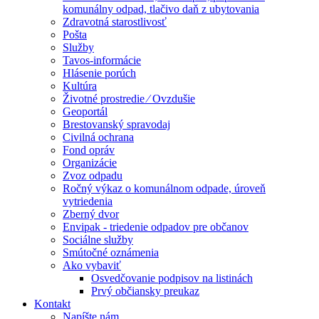
komunálny odpad, tlačivo daň z ubytovania
Zdravotná starostlivosť
Pošta
Služby
Tavos-informácie
Hlásenie porúch
Kultúra
Životné prostredie ⁄ Ovzdušie
Geoportál
Brestovanský spravodaj
Civilná ochrana
Fond opráv
Organizácie
Zvoz odpadu
Ročný výkaz o komunálnom odpade, úroveň
vytriedenia
Zberný dvor
Envipak - triedenie odpadov pre občanov
Sociálne služby
Smútočné oznámenia
Ako vybaviť
Osvedčovanie podpisov na listinách
Prvý občiansky preukaz
Kontakt
Napíšte nám