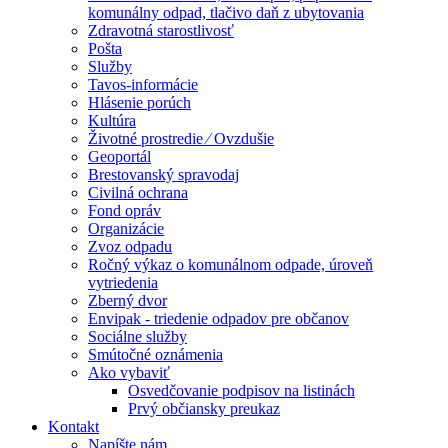
komunálny odpad, tlačivo daň z ubytovania
Zdravotná starostlivosť
Pošta
Služby
Tavos-informácie
Hlásenie porúch
Kultúra
Životné prostredie ⁄ Ovzdušie
Geoportál
Brestovanský spravodaj
Civilná ochrana
Fond opráv
Organizácie
Zvoz odpadu
Ročný výkaz o komunálnom odpade, úroveň
vytriedenia
Zberný dvor
Envipak - triedenie odpadov pre občanov
Sociálne služby
Smútočné oznámenia
Ako vybaviť
Osvedčovanie podpisov na listinách
Prvý občiansky preukaz
Kontakt
Napíšte nám