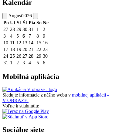
Kalendár
August
2026
Po
Ut
St
Št
Pia
So
Ne
27
28
29
30
31
1
2
3
4
5
6
7
8
9
10
11
12
13
14
15
16
17
18
19
20
21
22
23
24
25
26
27
28
29
30
31
1
2
3
4
5
6
Mobilná aplikácia
Sledujte informácie z nášho webu v
mobilnej aplikácii -
V OBRAZE.
Voľne k stiahnutiu:
Sociálne siete