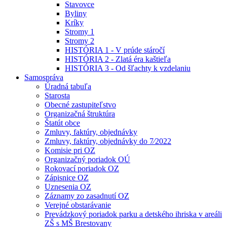
Stavovce
Byliny
Kríky
Stromy 1
Stromy 2
HISTÓRIA 1 - V prúde stáročí
HISTÓRIA 2 - Zlatá éra kaštieľa
HISTÓRIA 3 - Od šľachty k vzdelaniu
Samospráva
Úradná tabuľa
Starosta
Obecné zastupiteľstvo
Organizačná štruktúra
Štatút obce
Zmluvy, faktúry, objednávky
Zmluvy, faktúry, objednávky do 7⁄2022
Komisie pri OZ
Organizačný poriadok OÚ
Rokovací poriadok OZ
Zápisnice OZ
Uznesenia OZ
Záznamy zo zasadnutí OZ
Verejné obstarávanie
Prevádzkový poriadok parku a detského ihriska v areáli
ZŠ s MŠ Brestovany