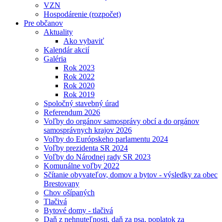
VZN
Hospodárenie (rozpočet)
Pre občanov
Aktuality
Ako vybaviť
Kalendár akcií
Galéria
Rok 2023
Rok 2022
Rok 2020
Rok 2019
Spoločný stavebný úrad
Referendum 2026
Voľby do orgánov samosprávy obcí a do orgánov
samosprávnych krajov 2026
Voľby do Európskeho parlamentu 2024
Voľby prezidenta SR 2024
Voľby do Národnej rady SR 2023
Komunálne voľby 2022
Sčítanie obyvateľov, domov a bytov - výsledky za obec
Brestovany
Chov ošípaných
Tlačivá
Bytové domy - tlačivá
Daň z nehnuteľnosti, daň za psa, poplatok za