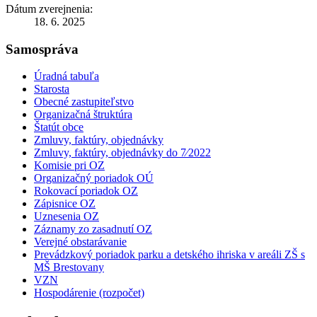
Dátum zverejnenia:
18. 6. 2025
Samospráva
Úradná tabuľa
Starosta
Obecné zastupiteľstvo
Organizačná štruktúra
Štatút obce
Zmluvy, faktúry, objednávky
Zmluvy, faktúry, objednávky do 7⁄2022
Komisie pri OZ
Organizačný poriadok OÚ
Rokovací poriadok OZ
Zápisnice OZ
Uznesenia OZ
Záznamy zo zasadnutí OZ
Verejné obstarávanie
Prevádzkový poriadok parku a detského ihriska v areáli ZŠ s
MŠ Brestovany
VZN
Hospodárenie (rozpočet)