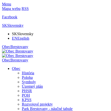
Menu
Mapa webu
RSS
Facebook
SK
Slovensky
SK
Slovensky
EN
English
Obec
Brestovany
Obec
Brestovany
Obec
História
Poloha
Symboly
Územný plán
PHSR
POH
KPSS
Rozvojové projekty
Park Brestovany - náučné tabule