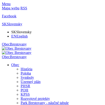
Menu
Mapa webu
RSS
Facebook
SK
Slovensky
SK
Slovensky
EN
English
Obec
Brestovany
Obec
Brestovany
Obec
História
Poloha
Symboly
Územný plán
PHSR
POH
KPSS
Rozvojové projekty
Park Brestovany - náučné tabule