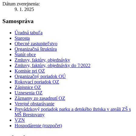
Dátum zverejnenia:
9. 1. 2025
Samospráva
Úradná tabuľa
Starosta
Obecné zastupiteľstvo
Organizačná štruktúra
Štatút obce
Zmluvy, faktúry, objednávky
Zmluvy, faktúry, objednávky do 7⁄2022
Komisie pri OZ
Organizačný poriadok OÚ
Rokovací poriadok OZ
Zápisnice OZ
Uznesenia OZ
Záznamy zo zasadnutí OZ
Verejné obstarávanie
Prevádzkový poriadok parku a detského ihriska v areáli ZŠ s
MŠ Brestovany
VZN
Hospodárenie (rozpočet)