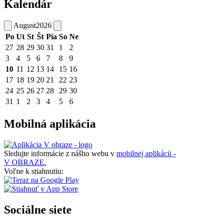
Kalendár
August
2026
Po
Ut
St
Št
Pia
So
Ne
27
28
29
30
31
1
2
3
4
5
6
7
8
9
10
11
12
13
14
15
16
17
18
19
20
21
22
23
24
25
26
27
28
29
30
31
1
2
3
4
5
6
Mobilná aplikácia
Sledujte informácie z nášho webu v
mobilnej aplikácii -
V OBRAZE.
Voľne k stiahnutiu:
Sociálne siete