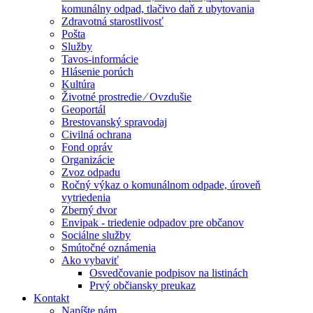
komunálny odpad, tlačivo daň z ubytovania
Zdravotná starostlivosť
Pošta
Služby
Tavos-informácie
Hlásenie porúch
Kultúra
Životné prostredie ⁄ Ovzdušie
Geoportál
Brestovanský spravodaj
Civilná ochrana
Fond opráv
Organizácie
Zvoz odpadu
Ročný výkaz o komunálnom odpade, úroveň
vytriedenia
Zberný dvor
Envipak - triedenie odpadov pre občanov
Sociálne služby
Smútočné oznámenia
Ako vybaviť
Osvedčovanie podpisov na listinách
Prvý občiansky preukaz
Kontakt
Napíšte nám