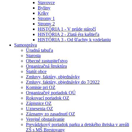
Stavovce
Byliny
Kríky
Stromy 1
Stromy 2
HISTÓRIA 1 - V prúde stáročí
HISTÓRIA 2 - Zlatá éra kaštieľa
HISTÓRIA 3 - Od šľachty k vzdelaniu
Samospráva
Úradná tabuľa
Starosta
Obecné zastupiteľstvo
Organizačná štruktúra
Štatút obce
Zmluvy, faktúry, objednávky
Zmluvy, faktúry, objednávky do 7⁄2022
Komisie pri OZ
Organizačný poriadok OÚ
Rokovací poriadok OZ
Zápisnice OZ
Uznesenia OZ
Záznamy zo zasadnutí OZ
Verejné obstarávanie
Prevádzkový poriadok parku a detského ihriska v areáli
ZŠ s MŠ Brestovany