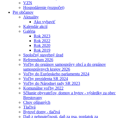
VZN
Hospodárenie (rozpočet)
Pre občanov
Aktuality
Ako vybaviť
Kalendár akcií
Galéria
Rok 2023
Rok 2022
Rok 2020
Rok 2019
Spoločný stavebný úrad
Referendum 2026
Voľby do orgánov samosprávy obcí a do orgánov
samosprávnych krajov 2026
Voľby do Európskeho parlamentu 2024
Voľby prezidenta SR 2024
Voľby do Národnej rady SR 2023
Komunálne voľby 2022
Sčítanie obyvateľov, domov a bytov - výsledky za obec
Brestovany
Chov ošípaných
Tlačivá
Bytové domy - tlačivá
Daň z nehnuteľnosti, daň za psa, poplatok za