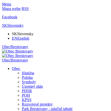
Menu
Mapa webu
RSS
Facebook
SK
Slovensky
SK
Slovensky
EN
English
Obec
Brestovany
Obec
Brestovany
Obec
História
Poloha
Symboly
Územný plán
PHSR
POH
KPSS
Rozvojové projekty
Park Brestovany - náučné tabule