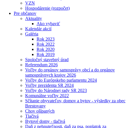
VZN
Hospodárenie (rozpočet)
Pre občanov
Aktuality
Ako vybaviť
Kalendár akcií
Galéria
Rok 2023
Rok 2022
Rok 2020
Rok 2019
Spoločný stavebný úrad
Referendum 2026
Voľby do orgánov samosprávy obcí a do orgánov
samosprávnych krajov 2026
Voľby do Európskeho parlamentu 2024
Voľby prezidenta SR 2024
Voľby do Národnej rady SR 2023
Komunálne voľby 2022
Sčítanie obyvateľov, domov a bytov - výsledky za obec
Brestovany
Chov ošípaných
Tlačivá
Bytové domy - tlačivá
Daň z nehnuteľnosti, daň za psa, poplatok za