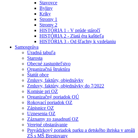
Stavovce
Byliny
Kríky
Stromy 1
Stromy 2
HISTÓRIA 1 - V prúde stáročí
HISTÓRIA 2 - Zlatá éra kaštieľa
HISTÓRIA 3 - Od šľachty k vzdelaniu
Samospráva
Úradná tabuľa
Starosta
Obecné zastupiteľstvo
Organizačná štruktúra
Štatút obce
Zmluvy, faktúry, objednávky
Zmluvy, faktúry, objednávky do 7⁄2022
Komisie pri OZ
Organizačný poriadok OÚ
Rokovací poriadok OZ
Zápisnice OZ
Uznesenia OZ
Záznamy zo zasadnutí OZ
Verejné obstarávanie
Prevádzkový poriadok parku a detského ihriska v areáli
ZŠ s MŠ Brestovany