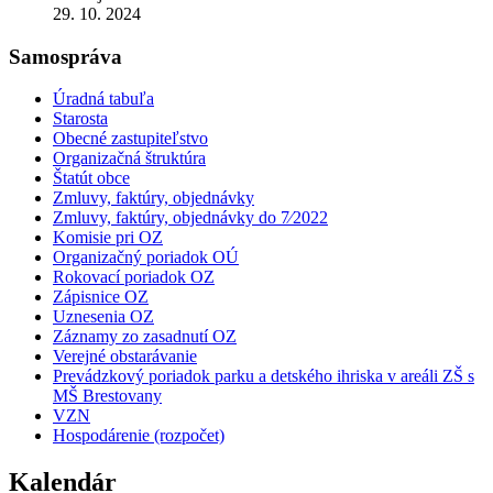
29. 10. 2024
Samospráva
Úradná tabuľa
Starosta
Obecné zastupiteľstvo
Organizačná štruktúra
Štatút obce
Zmluvy, faktúry, objednávky
Zmluvy, faktúry, objednávky do 7⁄2022
Komisie pri OZ
Organizačný poriadok OÚ
Rokovací poriadok OZ
Zápisnice OZ
Uznesenia OZ
Záznamy zo zasadnutí OZ
Verejné obstarávanie
Prevádzkový poriadok parku a detského ihriska v areáli ZŠ s
MŠ Brestovany
VZN
Hospodárenie (rozpočet)
Kalendár