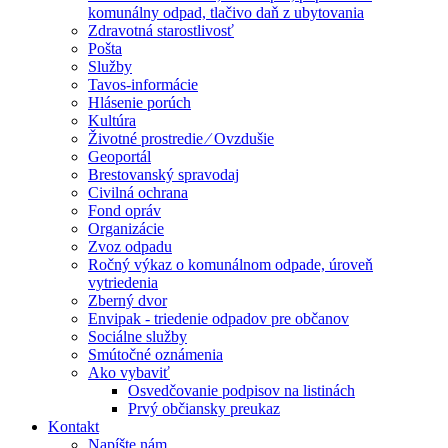
komunálny odpad, tlačivo daň z ubytovania
Zdravotná starostlivosť
Pošta
Služby
Tavos-informácie
Hlásenie porúch
Kultúra
Životné prostredie ⁄ Ovzdušie
Geoportál
Brestovanský spravodaj
Civilná ochrana
Fond opráv
Organizácie
Zvoz odpadu
Ročný výkaz o komunálnom odpade, úroveň
vytriedenia
Zberný dvor
Envipak - triedenie odpadov pre občanov
Sociálne služby
Smútočné oznámenia
Ako vybaviť
Osvedčovanie podpisov na listinách
Prvý občiansky preukaz
Kontakt
Napíšte nám