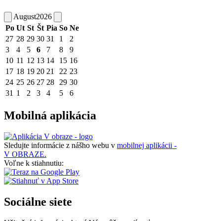
August
2026
Po
Ut
St
Št
Pia
So
Ne
27
28
29
30
31
1
2
3
4
5
6
7
8
9
10
11
12
13
14
15
16
17
18
19
20
21
22
23
24
25
26
27
28
29
30
31
1
2
3
4
5
6
Mobilná aplikácia
Sledujte informácie z nášho webu v
mobilnej aplikácii -
V OBRAZE.
Voľne k stiahnutiu:
Sociálne siete