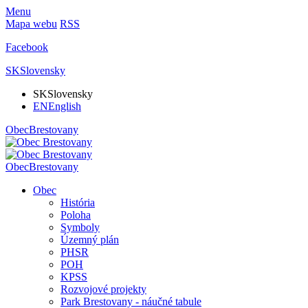
Menu
Mapa webu
RSS
Facebook
SK
Slovensky
SK
Slovensky
EN
English
Obec
Brestovany
Obec
Brestovany
Obec
História
Poloha
Symboly
Územný plán
PHSR
POH
KPSS
Rozvojové projekty
Park Brestovany - náučné tabule