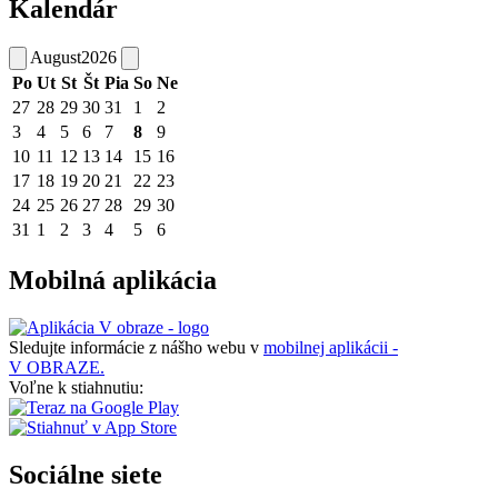
Kalendár
August
2026
Po
Ut
St
Št
Pia
So
Ne
27
28
29
30
31
1
2
3
4
5
6
7
8
9
10
11
12
13
14
15
16
17
18
19
20
21
22
23
24
25
26
27
28
29
30
31
1
2
3
4
5
6
Mobilná aplikácia
Sledujte informácie z nášho webu v
mobilnej aplikácii -
V OBRAZE.
Voľne k stiahnutiu:
Sociálne siete