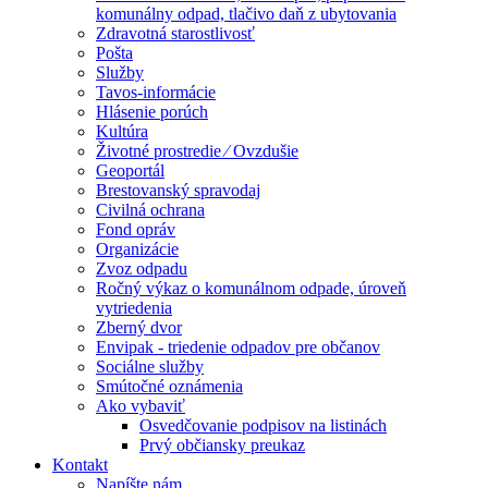
komunálny odpad, tlačivo daň z ubytovania
Zdravotná starostlivosť
Pošta
Služby
Tavos-informácie
Hlásenie porúch
Kultúra
Životné prostredie ⁄ Ovzdušie
Geoportál
Brestovanský spravodaj
Civilná ochrana
Fond opráv
Organizácie
Zvoz odpadu
Ročný výkaz o komunálnom odpade, úroveň
vytriedenia
Zberný dvor
Envipak - triedenie odpadov pre občanov
Sociálne služby
Smútočné oznámenia
Ako vybaviť
Osvedčovanie podpisov na listinách
Prvý občiansky preukaz
Kontakt
Napíšte nám