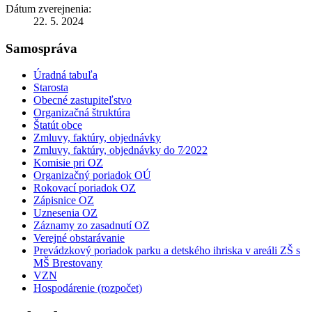
Dátum zverejnenia:
22. 5. 2024
Samospráva
Úradná tabuľa
Starosta
Obecné zastupiteľstvo
Organizačná štruktúra
Štatút obce
Zmluvy, faktúry, objednávky
Zmluvy, faktúry, objednávky do 7⁄2022
Komisie pri OZ
Organizačný poriadok OÚ
Rokovací poriadok OZ
Zápisnice OZ
Uznesenia OZ
Záznamy zo zasadnutí OZ
Verejné obstarávanie
Prevádzkový poriadok parku a detského ihriska v areáli ZŠ s
MŠ Brestovany
VZN
Hospodárenie (rozpočet)