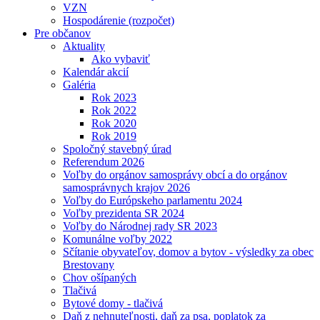
VZN
Hospodárenie (rozpočet)
Pre občanov
Aktuality
Ako vybaviť
Kalendár akcií
Galéria
Rok 2023
Rok 2022
Rok 2020
Rok 2019
Spoločný stavebný úrad
Referendum 2026
Voľby do orgánov samosprávy obcí a do orgánov
samosprávnych krajov 2026
Voľby do Európskeho parlamentu 2024
Voľby prezidenta SR 2024
Voľby do Národnej rady SR 2023
Komunálne voľby 2022
Sčítanie obyvateľov, domov a bytov - výsledky za obec
Brestovany
Chov ošípaných
Tlačivá
Bytové domy - tlačivá
Daň z nehnuteľnosti, daň za psa, poplatok za