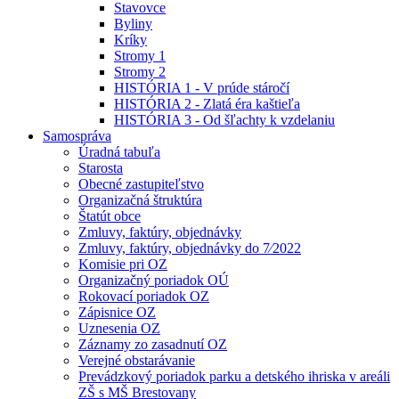
Stavovce
Byliny
Kríky
Stromy 1
Stromy 2
HISTÓRIA 1 - V prúde stáročí
HISTÓRIA 2 - Zlatá éra kaštieľa
HISTÓRIA 3 - Od šľachty k vzdelaniu
Samospráva
Úradná tabuľa
Starosta
Obecné zastupiteľstvo
Organizačná štruktúra
Štatút obce
Zmluvy, faktúry, objednávky
Zmluvy, faktúry, objednávky do 7⁄2022
Komisie pri OZ
Organizačný poriadok OÚ
Rokovací poriadok OZ
Zápisnice OZ
Uznesenia OZ
Záznamy zo zasadnutí OZ
Verejné obstarávanie
Prevádzkový poriadok parku a detského ihriska v areáli
ZŠ s MŠ Brestovany