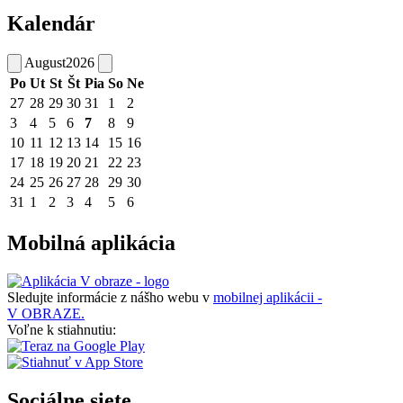
Kalendár
August
2026
Po
Ut
St
Št
Pia
So
Ne
27
28
29
30
31
1
2
3
4
5
6
7
8
9
10
11
12
13
14
15
16
17
18
19
20
21
22
23
24
25
26
27
28
29
30
31
1
2
3
4
5
6
Mobilná aplikácia
Sledujte informácie z nášho webu v
mobilnej aplikácii -
V OBRAZE.
Voľne k stiahnutiu:
Sociálne siete