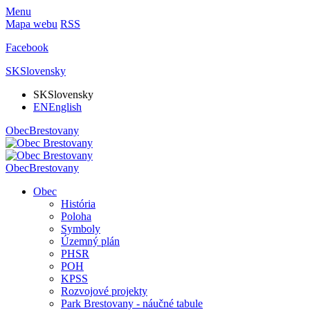
Menu
Mapa webu
RSS
Facebook
SK
Slovensky
SK
Slovensky
EN
English
Obec
Brestovany
Obec
Brestovany
Obec
História
Poloha
Symboly
Územný plán
PHSR
POH
KPSS
Rozvojové projekty
Park Brestovany - náučné tabule