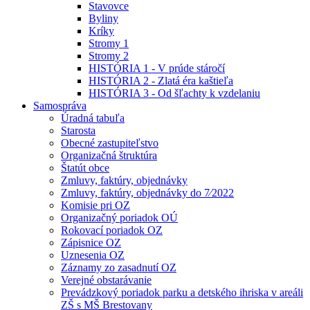
Stavovce
Byliny
Kríky
Stromy 1
Stromy 2
HISTÓRIA 1 - V prúde stáročí
HISTÓRIA 2 - Zlatá éra kaštieľa
HISTÓRIA 3 - Od šľachty k vzdelaniu
Samospráva
Úradná tabuľa
Starosta
Obecné zastupiteľstvo
Organizačná štruktúra
Štatút obce
Zmluvy, faktúry, objednávky
Zmluvy, faktúry, objednávky do 7⁄2022
Komisie pri OZ
Organizačný poriadok OÚ
Rokovací poriadok OZ
Zápisnice OZ
Uznesenia OZ
Záznamy zo zasadnutí OZ
Verejné obstarávanie
Prevádzkový poriadok parku a detského ihriska v areáli
ZŠ s MŠ Brestovany