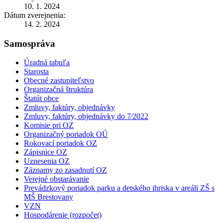
10. 1. 2024
Dátum zverejnenia:
14. 2. 2024
Samospráva
Úradná tabuľa
Starosta
Obecné zastupiteľstvo
Organizačná štruktúra
Štatút obce
Zmluvy, faktúry, objednávky
Zmluvy, faktúry, objednávky do 7⁄2022
Komisie pri OZ
Organizačný poriadok OÚ
Rokovací poriadok OZ
Zápisnice OZ
Uznesenia OZ
Záznamy zo zasadnutí OZ
Verejné obstarávanie
Prevádzkový poriadok parku a detského ihriska v areáli ZŠ s
MŠ Brestovany
VZN
Hospodárenie (rozpočet)