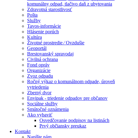
komunálny odpad, tlačivo daň z ubytovania
Zdravotná starostlivosť
Pošta
Služby
Tavos-informácie
Hlásenie porúch
Kultúra
Životné prostredie ⁄ Ovzdušie
Geoportál
Brestovanský spravodaj
Civilná ochrana
Fond opráv
Organizácie
Zvoz odpadu
Ročný výkaz o komunálnom odpade, úroveň
vytriedenia
Zberný dvor
Envipak - triedenie odpadov pre občanov
Sociálne služby
Smútočné oznámenia
Ako vybaviť
Osvedčovanie podpisov na listinách
Prvý občiansky preukaz
Kontakt
Napíšte nám