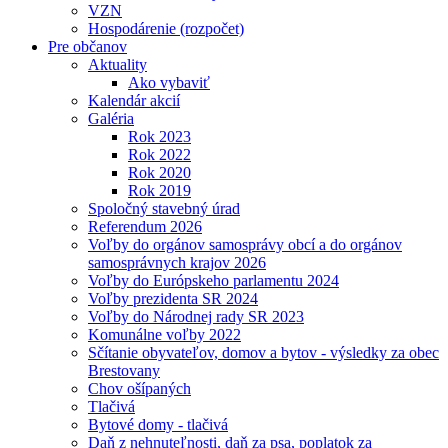
VZN
Hospodárenie (rozpočet)
Pre občanov
Aktuality
Ako vybaviť
Kalendár akcií
Galéria
Rok 2023
Rok 2022
Rok 2020
Rok 2019
Spoločný stavebný úrad
Referendum 2026
Voľby do orgánov samosprávy obcí a do orgánov
samosprávnych krajov 2026
Voľby do Európskeho parlamentu 2024
Voľby prezidenta SR 2024
Voľby do Národnej rady SR 2023
Komunálne voľby 2022
Sčítanie obyvateľov, domov a bytov - výsledky za obec
Brestovany
Chov ošípaných
Tlačivá
Bytové domy - tlačivá
Daň z nehnuteľnosti, daň za psa, poplatok za