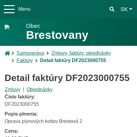
Slo
SK
Menu
Facebook
Obec
Brestovany
Úvodná stránka
Samospráva
Zmluvy, faktúry, objednávky
Faktúry
Detail faktúry DF2023000755
Detail faktúry DF2023000755
Zmluvy
|
Objednávky
Číslo faktúry:
DF2023000755
Popis plnenia:
Oprava plynových koltov Brestová 2
Cena: