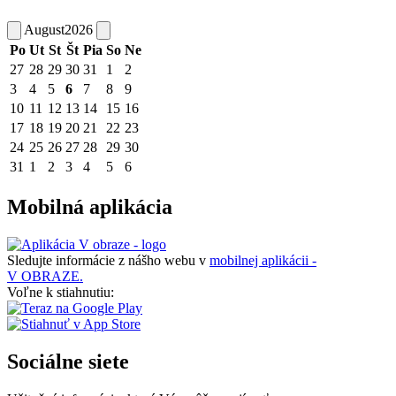
August
2026
Po
Ut
St
Št
Pia
So
Ne
27
28
29
30
31
1
2
3
4
5
6
7
8
9
10
11
12
13
14
15
16
17
18
19
20
21
22
23
24
25
26
27
28
29
30
31
1
2
3
4
5
6
Mobilná aplikácia
Sledujte informácie z nášho webu v
mobilnej aplikácii -
V OBRAZE.
Voľne k stiahnutiu:
Sociálne siete