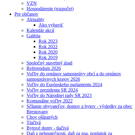
VZN
Hospodárenie (rozpočet)
Pre občanov
Aktuality
Ako vybaviť
Kalendár akcií
Galéria
Rok 2023
Rok 2022
Rok 2020
Rok 2019
Spoločný stavebný úrad
Referendum 2026
Voľby do orgánov samosprávy obcí a do orgánov
samosprávnych krajov 2026
Voľby do Európskeho parlamentu 2024
Voľby prezidenta SR 2024
Voľby do Národnej rady SR 2023
Komunálne voľby 2022
Sčítanie obyvateľov, domov a bytov - výsledky za obec
Brestovany
Chov ošípaných
Tlačivá
Bytové domy - tlačivá
Daň z nehnuteľnosti, daň za psa, poplatok za