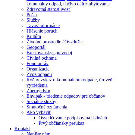
komunálny odpad, tlačivo daň z ubytovania
Zdravotná starostlivosť
Pošta
Služby
Tavos-informácie
Hlásenie porúch
Kultúra
Životné prostredie ⁄ Ovzdušie
Geoportál
Brestovanský spravodaj
Civilná ochrana
Fond opráv
Organizácie
Zvoz odpadu
Ročný výkaz o komunálnom odpade, úroveň
vytriedenia
Zberný dvor
Envipak - triedenie odpadov pre občanov
Sociálne služby
Smútočné oznámenia
Ako vybaviť
Osvedčovanie podpisov na listinách
Prvý občiansky preukaz
Kontakt
Napíšte nám