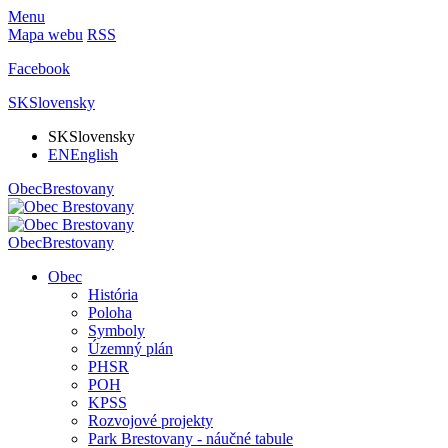
Menu
Mapa webu
RSS
Facebook
SK
Slovensky
SK
Slovensky
EN
English
Obec
Brestovany
Obec
Brestovany
Obec
História
Poloha
Symboly
Územný plán
PHSR
POH
KPSS
Rozvojové projekty
Park Brestovany - náučné tabule