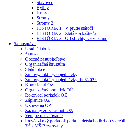
Stavovce
Byliny
Kríky
Stromy 1
Stromy 2
HISTÓRIA 1 - V prúde stáročí
HISTÓRIA 2 - Zlatá éra kaštieľa
HISTÓRIA 3 - Od šľachty k vzdelaniu
Samospráva
Úradná tabuľa
Starosta
Obecné zastupiteľstvo
Organizačná štruktúra
Štatút obce
Zmluvy, faktúry, objednávky
Zmluvy, faktúry, objednávky do 7⁄2022
Komisie pri OZ
Organizačný poriadok OÚ
Rokovací poriadok OZ
Zápisnice OZ
Uznesenia OZ
Záznamy zo zasadnutí OZ
Verejné obstarávanie
Prevádzkový poriadok parku a detského ihriska v areáli
ZŠ s MŠ Brestovany