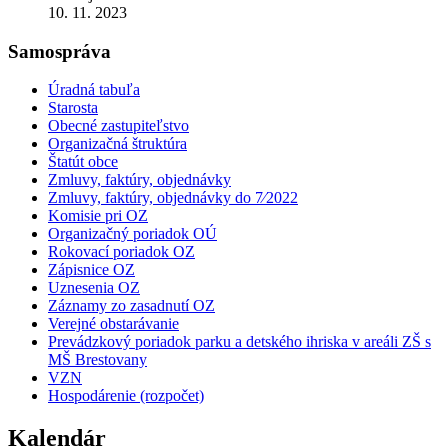
10. 11. 2023
Samospráva
Úradná tabuľa
Starosta
Obecné zastupiteľstvo
Organizačná štruktúra
Štatút obce
Zmluvy, faktúry, objednávky
Zmluvy, faktúry, objednávky do 7⁄2022
Komisie pri OZ
Organizačný poriadok OÚ
Rokovací poriadok OZ
Zápisnice OZ
Uznesenia OZ
Záznamy zo zasadnutí OZ
Verejné obstarávanie
Prevádzkový poriadok parku a detského ihriska v areáli ZŠ s
MŠ Brestovany
VZN
Hospodárenie (rozpočet)
Kalendár