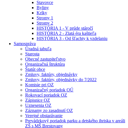
Stavovce
Byliny
Kríky
Stromy 1
Stromy 2
HISTÓRIA 1 - V prúde stáročí
HISTÓRIA 2 - Zlatá éra kaštieľa
HISTÓRIA 3 - Od šľachty k vzdelaniu
Samospráva
Úradná tabuľa
Starosta
Obecné zastupiteľstvo
Organizačná štruktúra
Štatút obce
Zmluvy, faktúry, objednávky
Zmluvy, faktúry, objednávky do 7⁄2022
Komisie pri OZ
Organizačný poriadok OÚ
Rokovací poriadok OZ
Zápisnice OZ
Uznesenia OZ
Záznamy zo zasadnutí OZ
Verejné obstarávanie
Prevádzkový poriadok parku a detského ihriska v areáli
ZŠ s MŠ Brestovany