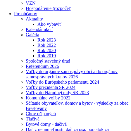
VZN
Hospodárenie (rozpočet)
Pre občanov
Aktuality
Ako vybaviť
Kalendár akcií
Galéria
Rok 2023
Rok 2022
Rok 2020
Rok 2019
Spoločný stavebný úrad
Referendum 2026
Voľby do orgánov samosprávy obcí a do orgánov
samosprávnych krajov 2026
Voľby do Európskeho parlamentu 2024
Voľby prezidenta SR 2024
Voľby do Národnej rady SR 2023
Komunálne voľby 2022
Sčítanie obyvateľov, domov a bytov - výsledky za obec
Brestovany
Chov ošípaných
Tlačivá
Bytové domy - tlačivá
Daň z nehnuteľnosti, daň za psa, poplatok za