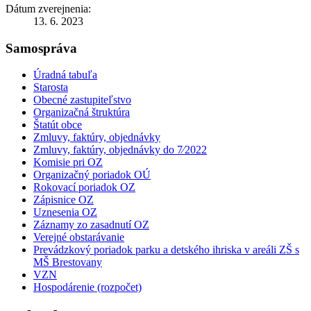
Dátum zverejnenia:
13. 6. 2023
Samospráva
Úradná tabuľa
Starosta
Obecné zastupiteľstvo
Organizačná štruktúra
Štatút obce
Zmluvy, faktúry, objednávky
Zmluvy, faktúry, objednávky do 7⁄2022
Komisie pri OZ
Organizačný poriadok OÚ
Rokovací poriadok OZ
Zápisnice OZ
Uznesenia OZ
Záznamy zo zasadnutí OZ
Verejné obstarávanie
Prevádzkový poriadok parku a detského ihriska v areáli ZŠ s
MŠ Brestovany
VZN
Hospodárenie (rozpočet)