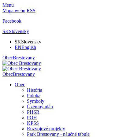
Menu
Mapa webu
RSS
Facebook
SK
Slovensky
SK
Slovensky
EN
English
Obec
Brestovany
Obec
Brestovany
Obec
História
Poloha
Symboly
Územný plán
PHSR
POH
KPSS
Rozvojové projekty
Park Brestovany - náučné tabule