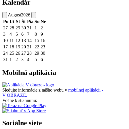
Kalendár
August
2026
Po
Ut
St
Št
Pia
So
Ne
27
28
29
30
31
1
2
3
4
5
6
7
8
9
10
11
12
13
14
15
16
17
18
19
20
21
22
23
24
25
26
27
28
29
30
31
1
2
3
4
5
6
Mobilná aplikácia
Sledujte informácie z nášho webu v
mobilnej aplikácii -
V OBRAZE.
Voľne k stiahnutiu:
Sociálne siete