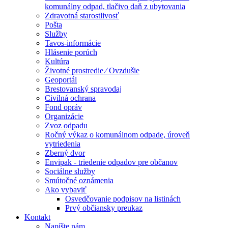
komunálny odpad, tlačivo daň z ubytovania
Zdravotná starostlivosť
Pošta
Služby
Tavos-informácie
Hlásenie porúch
Kultúra
Životné prostredie ⁄ Ovzdušie
Geoportál
Brestovanský spravodaj
Civilná ochrana
Fond opráv
Organizácie
Zvoz odpadu
Ročný výkaz o komunálnom odpade, úroveň
vytriedenia
Zberný dvor
Envipak - triedenie odpadov pre občanov
Sociálne služby
Smútočné oznámenia
Ako vybaviť
Osvedčovanie podpisov na listinách
Prvý občiansky preukaz
Kontakt
Napíšte nám