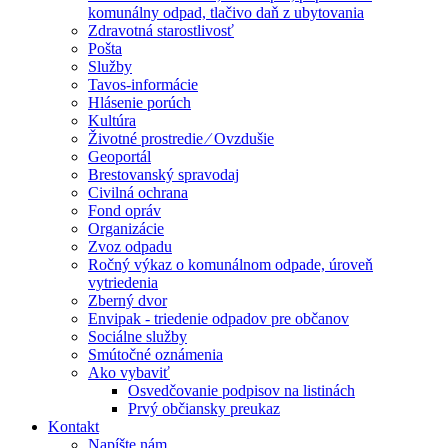
komunálny odpad, tlačivo daň z ubytovania
Zdravotná starostlivosť
Pošta
Služby
Tavos-informácie
Hlásenie porúch
Kultúra
Životné prostredie ⁄ Ovzdušie
Geoportál
Brestovanský spravodaj
Civilná ochrana
Fond opráv
Organizácie
Zvoz odpadu
Ročný výkaz o komunálnom odpade, úroveň
vytriedenia
Zberný dvor
Envipak - triedenie odpadov pre občanov
Sociálne služby
Smútočné oznámenia
Ako vybaviť
Osvedčovanie podpisov na listinách
Prvý občiansky preukaz
Kontakt
Napíšte nám