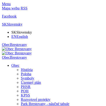
Menu
Mapa webu
RSS
Facebook
SK
Slovensky
SK
Slovensky
EN
English
Obec
Brestovany
Obec
Brestovany
Obec
História
Poloha
Symboly
Územný plán
PHSR
POH
KPSS
Rozvojové projekty
Park Brestovany - náučné tabule