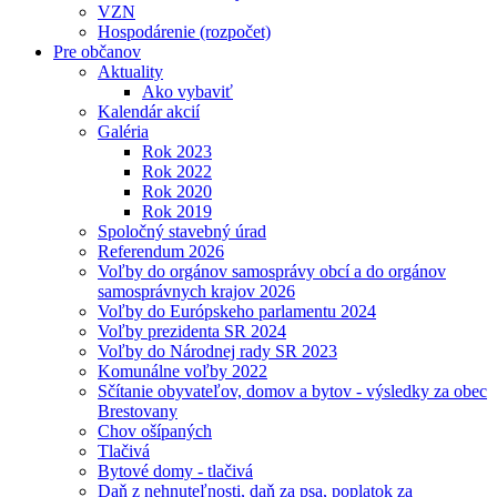
VZN
Hospodárenie (rozpočet)
Pre občanov
Aktuality
Ako vybaviť
Kalendár akcií
Galéria
Rok 2023
Rok 2022
Rok 2020
Rok 2019
Spoločný stavebný úrad
Referendum 2026
Voľby do orgánov samosprávy obcí a do orgánov
samosprávnych krajov 2026
Voľby do Európskeho parlamentu 2024
Voľby prezidenta SR 2024
Voľby do Národnej rady SR 2023
Komunálne voľby 2022
Sčítanie obyvateľov, domov a bytov - výsledky za obec
Brestovany
Chov ošípaných
Tlačivá
Bytové domy - tlačivá
Daň z nehnuteľnosti, daň za psa, poplatok za