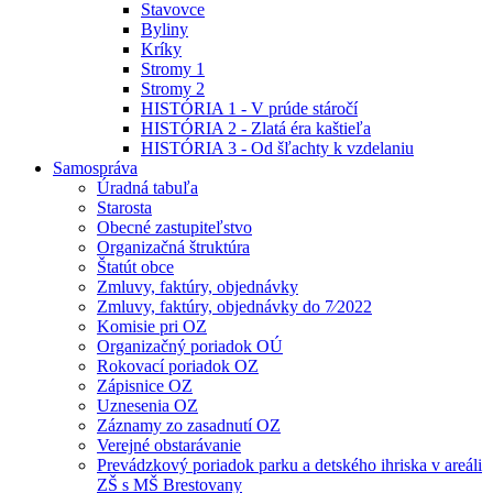
Stavovce
Byliny
Kríky
Stromy 1
Stromy 2
HISTÓRIA 1 - V prúde stáročí
HISTÓRIA 2 - Zlatá éra kaštieľa
HISTÓRIA 3 - Od šľachty k vzdelaniu
Samospráva
Úradná tabuľa
Starosta
Obecné zastupiteľstvo
Organizačná štruktúra
Štatút obce
Zmluvy, faktúry, objednávky
Zmluvy, faktúry, objednávky do 7⁄2022
Komisie pri OZ
Organizačný poriadok OÚ
Rokovací poriadok OZ
Zápisnice OZ
Uznesenia OZ
Záznamy zo zasadnutí OZ
Verejné obstarávanie
Prevádzkový poriadok parku a detského ihriska v areáli
ZŠ s MŠ Brestovany