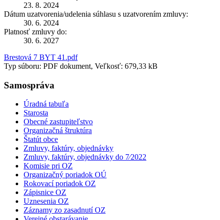
23. 8. 2024
Dátum uzatvorenia/udelenia súhlasu s uzatvorením zmluvy:
30. 6. 2024
Platnosť zmluvy do:
30. 6. 2027
Brestová 7 BYT 41.pdf
Typ súboru: PDF dokument, Veľkosť: 679,33 kB
Samospráva
Úradná tabuľa
Starosta
Obecné zastupiteľstvo
Organizačná štruktúra
Štatút obce
Zmluvy, faktúry, objednávky
Zmluvy, faktúry, objednávky do 7⁄2022
Komisie pri OZ
Organizačný poriadok OÚ
Rokovací poriadok OZ
Zápisnice OZ
Uznesenia OZ
Záznamy zo zasadnutí OZ
Verejné obstarávanie