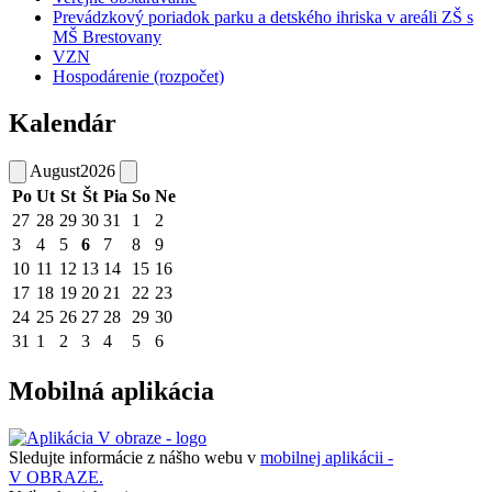
Prevádzkový poriadok parku a detského ihriska v areáli ZŠ s
MŠ Brestovany
VZN
Hospodárenie (rozpočet)
Kalendár
August
2026
Po
Ut
St
Št
Pia
So
Ne
27
28
29
30
31
1
2
3
4
5
6
7
8
9
10
11
12
13
14
15
16
17
18
19
20
21
22
23
24
25
26
27
28
29
30
31
1
2
3
4
5
6
Mobilná aplikácia
Sledujte informácie z nášho webu v
mobilnej aplikácii -
V OBRAZE.