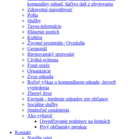
komunálny odpad, tlačivo daň z ubytovania
Zdravotná starostlivosť
Pošta
Služby
Tavos-informácie
Hlásenie porúch
Kultúra
Životné prostredie ⁄ Ovzdušie
Geoportál
Brestovanský spravodaj
Civilná ochrana
Fond opráv
Organizácie
Zvoz odpadu
Ročný výkaz o komunálnom odpade, úroveň
vytriedenia
Zberný dvor
Envipak - triedenie odpadov pre občanov
Sociálne služby
Smútočné oznámenia
Ako vybaviť
Osvedčovanie podpisov na listinách
Prvý občiansky preukaz
Kontakt
Napíšte nám