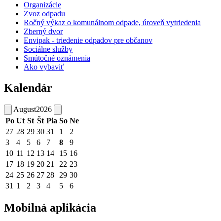
Organizácie
Zvoz odpadu
Ročný výkaz o komunálnom odpade, úroveň vytriedenia
Zberný dvor
Envipak - triedenie odpadov pre občanov
Sociálne služby
Smútočné oznámenia
Ako vybaviť
Kalendár
August
2026
Po
Ut
St
Št
Pia
So
Ne
27
28
29
30
31
1
2
3
4
5
6
7
8
9
10
11
12
13
14
15
16
17
18
19
20
21
22
23
24
25
26
27
28
29
30
31
1
2
3
4
5
6
Mobilná aplikácia