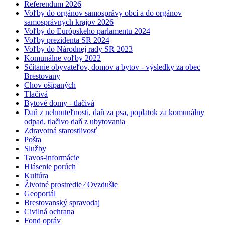
Referendum 2026
Voľby do orgánov samosprávy obcí a do orgánov
samosprávnych krajov 2026
Voľby do Európskeho parlamentu 2024
Voľby prezidenta SR 2024
Voľby do Národnej rady SR 2023
Komunálne voľby 2022
Sčítanie obyvateľov, domov a bytov - výsledky za obec
Brestovany
Chov ošípaných
Tlačivá
Bytové domy - tlačivá
Daň z nehnuteľnosti, daň za psa, poplatok za komunálny
odpad, tlačivo daň z ubytovania
Zdravotná starostlivosť
Pošta
Služby
Tavos-informácie
Hlásenie porúch
Kultúra
Životné prostredie ⁄ Ovzdušie
Geoportál
Brestovanský spravodaj
Civilná ochrana
Fond opráv