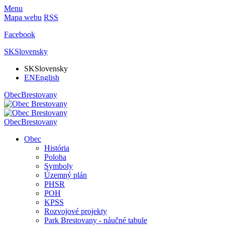
Menu
Mapa webu
RSS
Facebook
SK
Slovensky
SK
Slovensky
EN
English
Obec
Brestovany
Obec
Brestovany
Obec
História
Poloha
Symboly
Územný plán
PHSR
POH
KPSS
Rozvojové projekty
Park Brestovany - náučné tabule