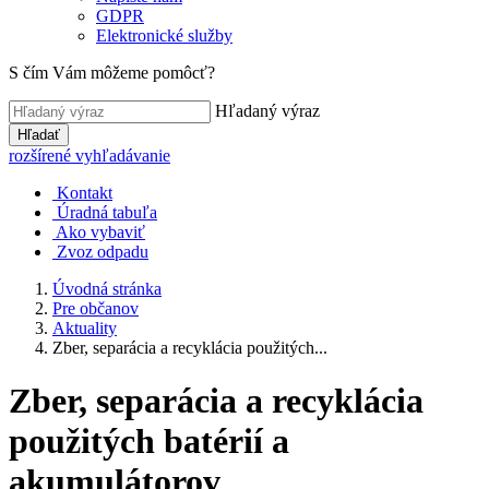
GDPR
Elektronické služby
S čím Vám môžeme pomôcť?
Hľadaný výraz
Hľadať
rozšírené vyhľadávanie
Kontakt
Úradná tabuľa
Ako vybaviť
Zvoz odpadu
Úvodná stránka
Pre občanov
Aktuality
Zber, separácia a recyklácia použitých...
Zber, separácia a recyklácia
použitých batérií a
akumulátorov