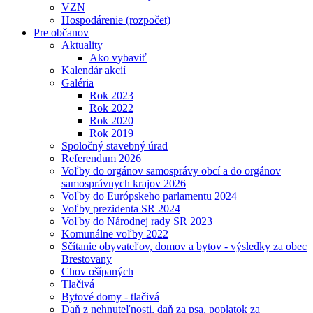
VZN
Hospodárenie (rozpočet)
Pre občanov
Aktuality
Ako vybaviť
Kalendár akcií
Galéria
Rok 2023
Rok 2022
Rok 2020
Rok 2019
Spoločný stavebný úrad
Referendum 2026
Voľby do orgánov samosprávy obcí a do orgánov
samosprávnych krajov 2026
Voľby do Európskeho parlamentu 2024
Voľby prezidenta SR 2024
Voľby do Národnej rady SR 2023
Komunálne voľby 2022
Sčítanie obyvateľov, domov a bytov - výsledky za obec
Brestovany
Chov ošípaných
Tlačivá
Bytové domy - tlačivá
Daň z nehnuteľnosti, daň za psa, poplatok za