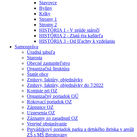
Stavovce
Byliny
Kríky
Stromy 1
Stromy 2
HISTÓRIA 1 - V prúde stáročí
HISTÓRIA 2 - Zlatá éra kaštieľa
HISTÓRIA 3 - Od šľachty k vzdelaniu
Samospráva
Úradná tabuľa
Starosta
Obecné zastupiteľstvo
Organizačná štruktúra
Štatút obce
Zmluvy, faktúry, objednávky
Zmluvy, faktúry, objednávky do 7⁄2022
Komisie pri OZ
Organizačný poriadok OÚ
Rokovací poriadok OZ
Zápisnice OZ
Uznesenia OZ
Záznamy zo zasadnutí OZ
Verejné obstarávanie
Prevádzkový poriadok parku a detského ihriska v areáli
ZŠ s MŠ Brestovany